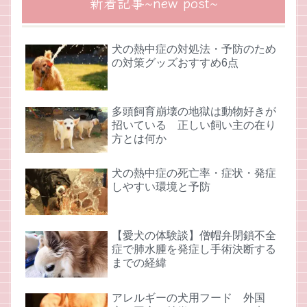
新着記事~new post~
犬の熱中症の対処法・予防のため
の対策グッズおすすめ6点
多頭飼育崩壊の地獄は動物好きが
招いている 正しい飼い主の在り
方とは何か
犬の熱中症の死亡率・症状・発症
しやすい環境と予防
【愛犬の体験談】僧帽弁閉鎖不全
症で肺水腫を発症し手術決断する
までの経緯
アレルギーの犬用フード 外国