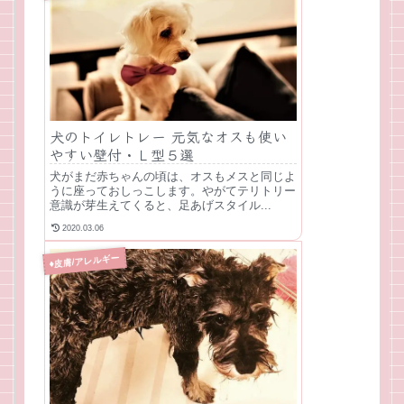
犬のトイレトレー 元気なオスも使い
やすい壁付・Ｌ型５選
犬がまだ赤ちゃんの頃は、オスもメスと同じよ
うに座っておしっこします。やがてテリトリー
意識が芽生えてくると、足あげスタイル...
2020.03.06
♦皮膚/アレルギー