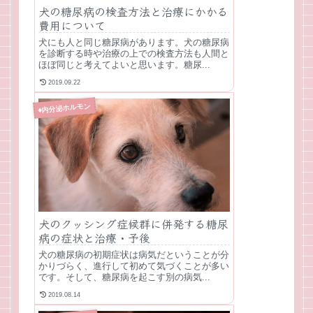
犬の糖尿病の検査方法と治療にかかる
費用について
犬にも人と同じ糖尿病があります。犬の糖尿病
を診断する時や治療の上での検査方法も人間と
ほぼ同じと考えてよいと思います。糖尿...
2019.09.22
♦内分泌ホルモン
犬のクッシング症候群に併発する糖尿
病の症状と治療・予後
犬の糖尿病の初期症状は病気だということが分
かりづらく、進行して初めて気づくことが多い
です。そして、糖尿病を起こす別の病気...
2019.08.14