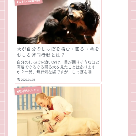
♦ストレス/脳神経
犬が自分のしっぽを噛む・回る・毛を
むしる常同行動とは？
自分のしっぽを追いかけ、目が回りそうなほど
高速でぐるぐる回る犬を見たことはあります
か？一見、無邪気な姿ですが、しっぽを噛...
2020.01.05
♦内分泌ホルモン