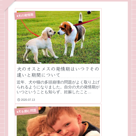
♦犬の発情期
犬のオスとメスの発情期はいつ？その
違いと期間について
近年、犬や猫の多頭崩壊の問題がよく取り上げ
られるようになりました。自分の犬の発情期が
いつということも知らず、妊娠したこと...
2020.07.13
♦犬を囲む問題