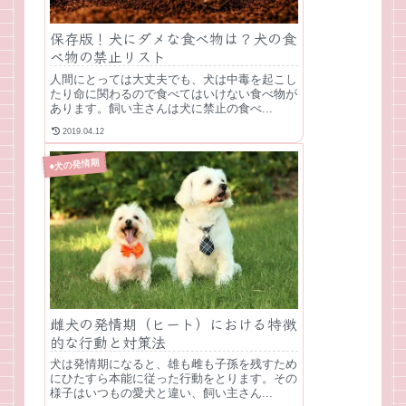
保存版！犬にダメな食べ物は？犬の食
べ物の禁止リスト
人間にとっては大丈夫でも、犬は中毒を起こし
たり命に関わるので食べてはいけない食べ物が
あります。飼い主さんは犬に禁止の食べ...
2019.04.12
♦犬の発情期
雌犬の発情期（ヒート）における特徴
的な行動と対策法
犬は発情期になると、雄も雌も子孫を残すため
にひたすら本能に従った行動をとります。その
様子はいつもの愛犬と違い、飼い主さん...