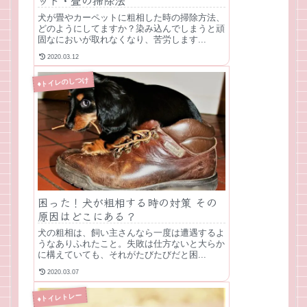
ット・畳の掃除法
犬が畳やカーペットに粗相した時の掃除方法、
どのようにしてますか？染み込んでしまうと頑
固なにおいが取れなくなり、苦労します...
2020.03.12
♦トイレのしつけ
困った！犬が粗相する時の対策 その
原因はどこにある？
犬の粗相は、飼い主さんなら一度は遭遇するよ
うなありふれたこと。失敗は仕方ないと大らか
に構えていても、それがたびたびだと困...
2020.03.07
♦トイレトレー