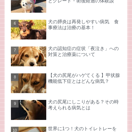
とグレード・術後経過の体験談
犬の膵炎は再発しやすい病気 食
事療法は治療の基本！
犬の認知症の症状「夜泣き」への
対策と治療薬について
【犬の尻尾がハゲてくる 】甲状腺
機能低下症とはどんな病気？
犬の尻尾にしこりがある？その時
考えられる病気とは
世界に1つ！犬のトイレトレーを