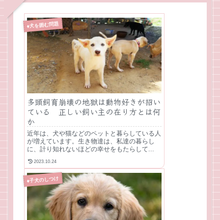
♦犬を囲む問題
多頭飼育崩壊の地獄は動物好きが招い
ている 正しい飼い主の在り方とは何
か
近年は、犬や猫などのペットと暮らしている人
が増えています。生き物達は、私達の暮らし
に、計り知れないほどの幸せをもたらして...
2023.10.24
♦子犬のしつけ