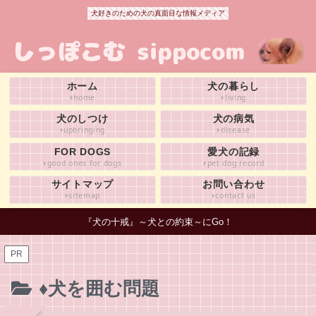
犬好きのための犬の真面目な情報メディア
ホーム
犬の暮らし
home
living
犬のしつけ
犬の病気
upbringing
disease
FOR DOGS
愛犬の記録
good ones for dogs
pet dog record
サイトマップ
お問い合わせ
sitemap
contact us
『犬の十戒』～犬との約束～にGo！
PR
♦犬を囲む問題