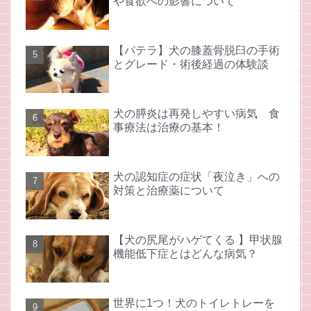
や食欲への影響について
【パテラ】犬の膝蓋骨脱臼の手術
とグレード・術後経過の体験談
犬の膵炎は再発しやすい病気 食
事療法は治療の基本！
犬の認知症の症状「夜泣き」への
対策と治療薬について
【犬の尻尾がハゲてくる 】甲状腺
機能低下症とはどんな病気？
世界に1つ！犬のトイレトレーを