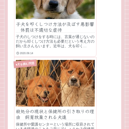
子犬を叩くしつけ方法が及ぼす悪影響
体罰は不適切な虐待
子犬のしつけをする時には、言葉が通じないの
だから叩くしつけ方法も必要だという考え方の
飼い主さんもいます。近年は、犬を叩く...
2020.09.14
♦犬を囲む問題
殺処分の現状と保健所の引き取りの理
由 飼育放棄される犬達
保健所や愛護センターという場所に収容されて
いる犬猫達のことをご存じでしょうか？保健所