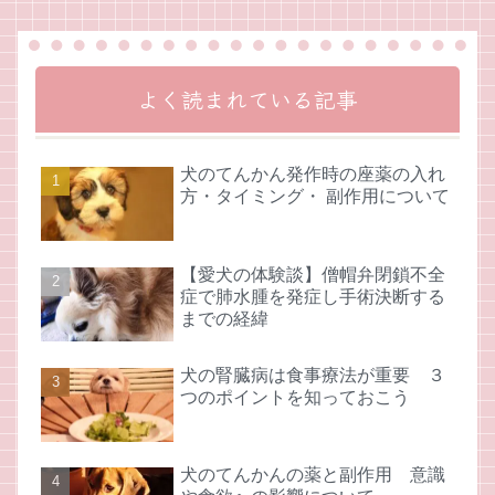
よく読まれている記事
犬のてんかん発作時の座薬の入れ
方・タイミング・ 副作用について
【愛犬の体験談】僧帽弁閉鎖不全
症で肺水腫を発症し手術決断する
までの経緯
犬の腎臓病は食事療法が重要 ３
つのポイントを知っておこう
犬のてんかんの薬と副作用 意識