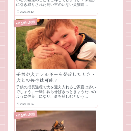
に引き取りされた飼い主のいない犬猫達...
2020.09.12
♦犬を囲む問題
子供が犬アレルギーを発症したとき・
犬との共存は可能？
子供の成長過程で犬を迎え入れるご家庭は多い
でしょう。一緒に暮らせばきっときょうだいの
ように仲良しになり、命を慈しむという...
2020.06.24
♦犬を囲む問題