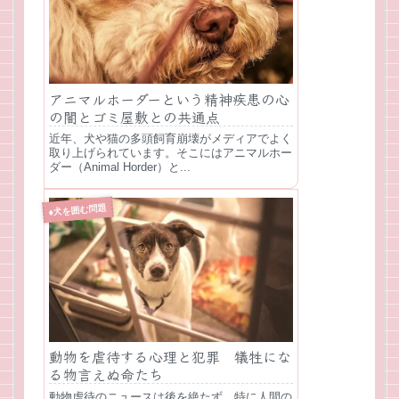
アニマルホーダーという精神疾患の心
の闇とゴミ屋敷との共通点
近年、犬や猫の多頭飼育崩壊がメディアでよく
取り上げられています。そこにはアニマルホー
ダー（Animal Horder）と...
♦犬を囲む問題
動物を虐待する心理と犯罪 犠牲にな
る物言えぬ命たち
動物虐待のニュースは後を絶たず、特に人間の