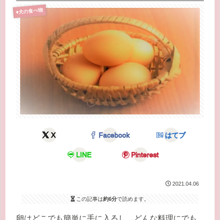
♦犬の食べ物
X
Facebook
はてブ
LINE
Pinterest
2021.04.06
この記事は
約6分
で読めます。
卵はどこでも簡単に手に入るし、どんな料理にでも