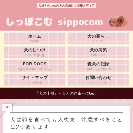
犬好きのための犬の真面目な情報メディア
ホーム
犬の暮らし
home
living
犬のしつけ
犬の病気
upbringing
disease
FOR DOGS
愛犬の記録
good ones for dogs
pet dog record
サイトマップ
お問い合わせ
sitemap
contact us
『犬の十戒』～犬との約束～にGo！
PR
犬は卵を食べても大丈夫！注意すべきこと
は2つあります