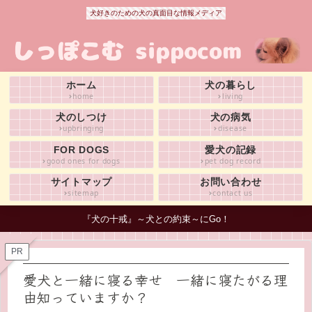
犬好きのための犬の真面目な情報メディア
ホーム
犬の暮らし
home
living
犬のしつけ
犬の病気
upbringing
disease
FOR DOGS
愛犬の記録
good ones for dogs
pet dog record
サイトマップ
お問い合わせ
sitemap
contact us
『犬の十戒』～犬との約束～にGo！
PR
愛犬と一緒に寝る幸せ 一緒に寝たがる理
由知っていますか？