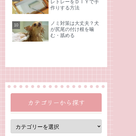
レトレーをＤＩＹで手
作りする方法
ノミ対策は大丈夫？犬
が尻尾の付け根を噛
む・舐める
カテゴリーから探す