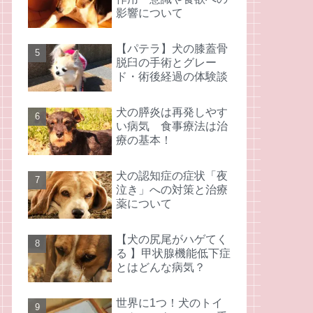
影響について
【パテラ】犬の膝蓋骨
脱臼の手術とグレー
ド・術後経過の体験談
犬の膵炎は再発しやす
い病気 食事療法は治
療の基本！
犬の認知症の症状「夜
泣き」への対策と治療
薬について
【犬の尻尾がハゲてく
る 】甲状腺機能低下症
とはどんな病気？
世界に1つ！犬のトイ