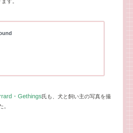
ります。
Found
rrard・Gethings
氏も、犬と飼い主の写真を撮
た。