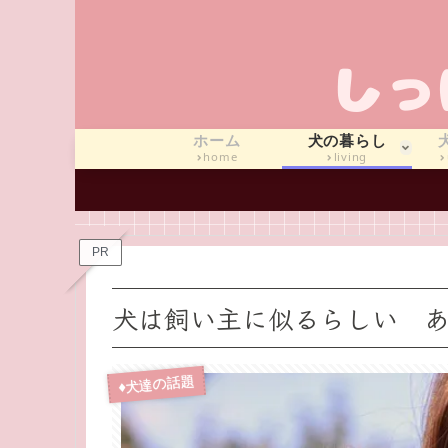
ホーム
犬の暮らし
home
living
PR
犬は飼い主に似るらしい 
♦犬達の話題