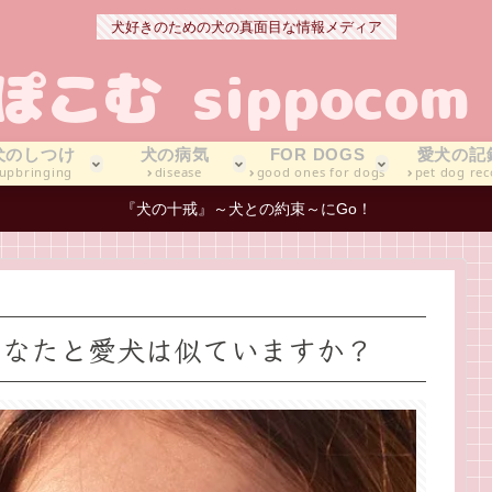
犬好きのための犬の真面目な情報メディア
犬のしつけ
犬の病気
FOR DOGS
愛犬の記
upbringing
disease
good ones for dogs
pet dog rec
『犬の十戒』～犬との約束～にGo！
あなたと愛犬は似ていますか？