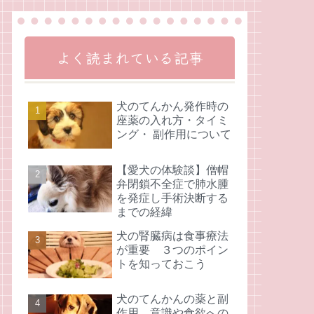
よく読まれている記事
犬のてんかん発作時の
座薬の入れ方・タイミ
ング・ 副作用について
【愛犬の体験談】僧帽
弁閉鎖不全症で肺水腫
を発症し手術決断する
までの経緯
犬の腎臓病は食事療法
が重要 ３つのポイン
トを知っておこう
犬のてんかんの薬と副
作用 意識や食欲への