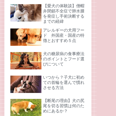
【愛犬の体験談】僧帽
弁閉鎖不全症で肺水腫
を発症し手術決断する
までの経緯
アレルギーの犬用フー
ド 外国産・国産の特
徴とおすすめ５点
犬の糖尿病の食事療法
のポイントとフード選
びについて
いつから？子犬に初め
ての首輪を選んで慣れ
させる方法
【断尾の理由】犬の尻
尾を切る習慣は何のた
めにあるか？