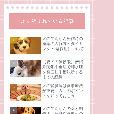
よく読まれている記事
犬のてんかん発作時の
座薬の入れ方・タイミ
ング・ 副作用について
【愛犬の体験談】僧帽
弁閉鎖不全症で肺水腫
を発症し手術決断する
までの経緯
犬の腎臓病は食事療法
が重要 ３つのポイン
トを知っておこう
犬のてんかんの薬と副
作用 意識や食欲への