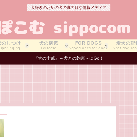
犬好きのための犬の真面目な情報メディア
犬のしつけ
犬の病気
FOR DOGS
愛犬の記
upbringing
disease
good ones for dogs
pet dog rec
『犬の十戒』～犬との約束～にGo！