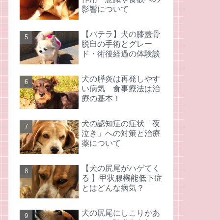
影響について
【パテラ】犬の膝蓋骨
脱臼の手術とグレー
ド・術後経過の体験談
犬の膵炎は再発しやす
い病気 食事療法は治
療の基本！
犬の認知症の症状「夜
泣き」への対策と治療
薬について
【犬の尻尾がハゲてく
る 】甲状腺機能低下症
とはどんな病気？
犬の尻尾にしこりがあ