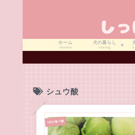
ホーム
犬の暮らし
home
living
シュウ酸
♦犬の食べ物