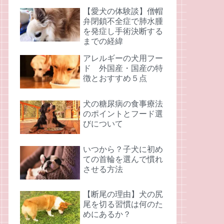
【愛犬の体験談】僧帽
弁閉鎖不全症で肺水腫
を発症し手術決断する
までの経緯
アレルギーの犬用フー
ド 外国産・国産の特
徴とおすすめ５点
犬の糖尿病の食事療法
のポイントとフード選
びについて
いつから？子犬に初め
ての首輪を選んで慣れ
させる方法
【断尾の理由】犬の尻
尾を切る習慣は何のた
めにあるか？